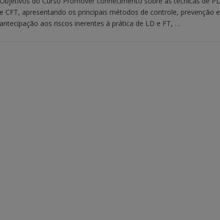
Objetivos do Curso Promover conhecimento sobre as técnicas de P
e CFT, apresentando os principais métodos de controle, prevenção e
antecipação aos riscos inerentes à prática de LD e FT, …